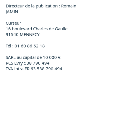
Directeur de la publication : Romain
JAMIN
Curseur
16 boulevard Charles de Gaulle
91540 MENNECY
Tél :
01 60 86 62 18
SARL au capital de 10 000 €
RCS Evry
538 790 494
TVA Intra FR
63 538 790 494
16 boulevard Charles de Gaulle -
91540 MENNECY -
01 60 86 62 18